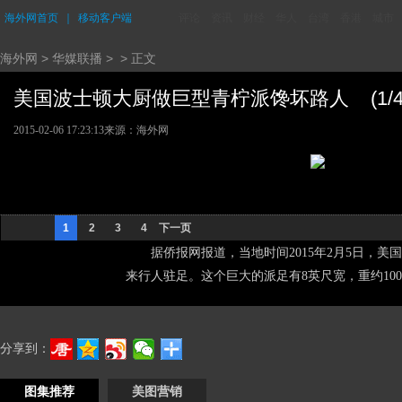
海外网首页
｜
移动客户端
评论
资讯
财经
华人
台湾
香港
城市
海外网
>
华媒联播
> > 正文
美国波士顿大厨做巨型青柠派馋坏路人 (1/4
2015-02-06 17:23:13
来源：海外网
1
2
3
4
下一页
据侨报网报道，当地时间2015年2月5日，美国，
来行人驻足。这个巨大的派足有8英尺宽，重约1000
分享到：
图集推荐
美图营销