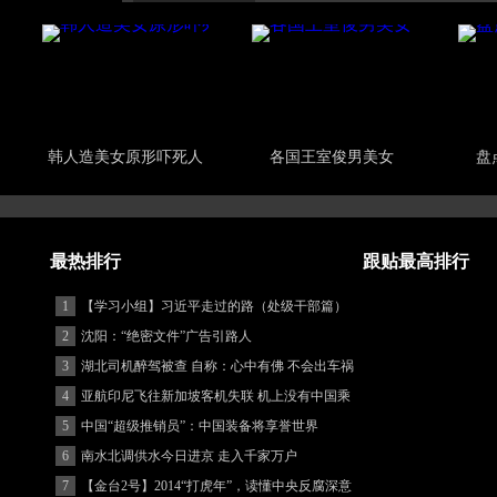
韩人造美女原形吓死人
各国王室俊男美女
盘
最热排行
跟贴最高排行
1
【学习小组】习近平走过的路（处级干部篇）
2
沈阳：“绝密文件”广告引路人
3
湖北司机醉驾被查 自称：心中有佛 不会出车祸
(图)
4
亚航印尼飞往新加坡客机失联 机上没有中国乘
客
5
中国“超级推销员”：中国装备将享誉世界
6
南水北调供水今日进京 走入千家万户
7
【金台2号】2014“打虎年”，读懂中央反腐深意