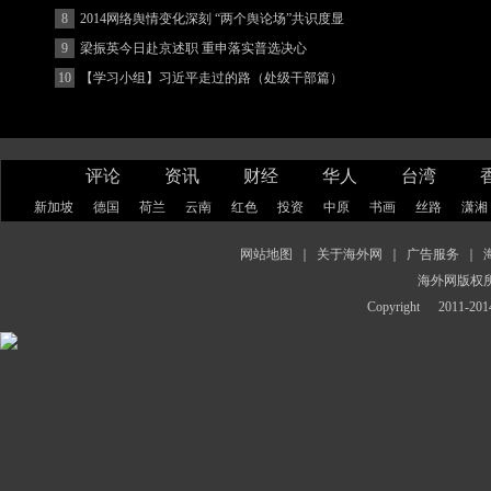
8
2014网络舆情变化深刻 “两个舆论场”共识度显
著增强
9
梁振英今日赴京述职 重申落实普选决心
10
【学习小组】习近平走过的路（处级干部篇）
评论
资讯
财经
华人
台湾
新加坡
德国
荷兰
云南
红色
投资
中原
书画
丝路
潇湘
网站地图
｜
关于海外网
｜
广告服务
｜
海外网版权
Copyright
2011-2014 