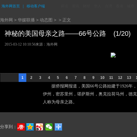
海外网首页
｜
移动客户端
评论
资讯
财经
华人
台湾
香港
城市
海外网
>
华媒联播
>
动态图
> > 正文
神秘的美国母亲之路——66号公路 (1/20)
2015-03-12 10:10:56
来源：海外网
1
2
3
4
5
6
7
8
9
10
11
12
13
据侨报网报道，美国66号公路始建于1926年
伊州，密苏里州，堪萨斯州，奥克拉荷马州，德克
人称为母亲之路。
分享到：