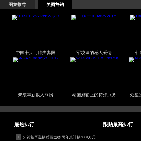
图集推荐
美图营销
中国十大元帅夫妻照
军校里的感人爱情
韩
未成年新娘入洞房
泰国游轮上的特殊服务
众星
最热排行
跟贴最高排行
1
朱镕基再登捐赠百杰榜 两年总计捐4000万元