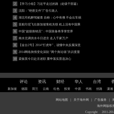
2
【学习小组】习近平走过的路（处级干部篇）
3
沈阳：“绝密文件”广告引路人
4
湖北司机醉驾被查 自称：心中有佛 不会出车祸
(图)
5
亚航印尼飞往新加坡客机失联 机上没有中国乘
客
6
中国“超级推销员”：中国装备将享誉世界
7
南水北调供水今日进京 走入千家万户
8
【金台2号】2014“打虎年”，读懂中央反腐深意
9
2014网络舆情变化深刻 “两个舆论场”共识度显
著增强
10
梁振英今日赴京述职 重申落实普选决心
评论
资讯
财经
华人
台湾
新加坡
德国
荷兰
云南
红色
投资
中原
书画
丝路
潇湘
网站地图
｜
关于海外网
｜
广告服务
｜
海外网版权
Copyright
2011-2014 