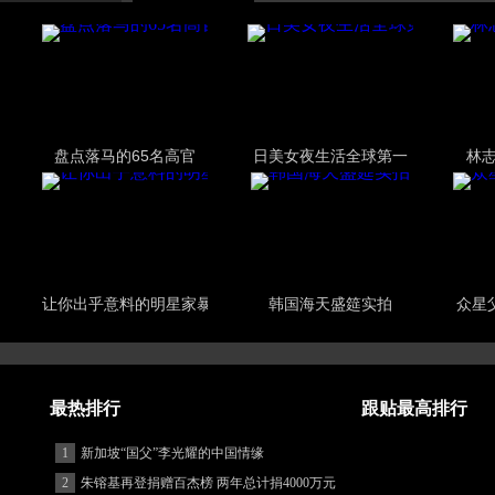
盘点落马的65名高官
日美女夜生活全球第一
林
让你出乎意料的明星家暴
韩国海天盛筵实拍
众星
最热排行
跟贴最高排行
1
新加坡“国父”李光耀的中国情缘
2
朱镕基再登捐赠百杰榜 两年总计捐4000万元