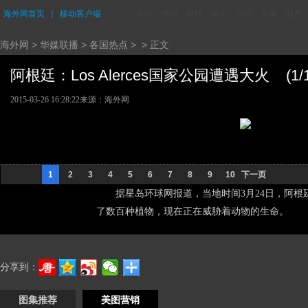
海外网首页
｜
移动客户端
评论
资讯
财经
华人
台湾
香港
城市
海外网
>
华媒联播
>
各国热点
> > 正文
阿根廷：Los Alerces国家公园遭遇大火 (1/1
2015-03-26 16:28:22
来源：海外网
1
2
3
4
5
6
7
8
9
10
下一页
据星岛环球网报道，当地时间3月24日，阿根廷丘
了数百种植物，现在正在威胁着动物的生命。
分享到：
图集推荐
美图营销