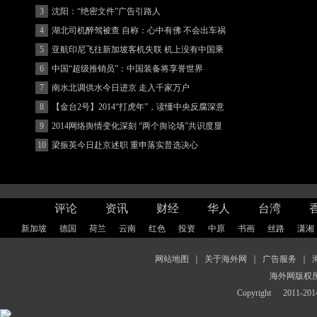
3
沈阳：“绝密文件”广告引路人
4
湖北司机醉驾被查 自称：心中有佛 不会出车祸
(图)
5
亚航印尼飞往新加坡客机失联 机上没有中国乘
客
6
中国“超级推销员”：中国装备将享誉世界
7
南水北调供水今日进京 走入千家万户
8
【金台2号】2014“打虎年”，读懂中央反腐深意
9
2014网络舆情变化深刻 “两个舆论场”共识度显
著增强
10
梁振英今日赴京述职 重申落实普选决心
评论
资讯
财经
华人
台湾
新加坡
德国
荷兰
云南
红色
投资
中原
书画
丝路
潇湘
网站地图
｜
关于海外网
｜
广告服务
｜
海外网版权
Copyright
2011-2014 