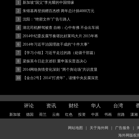
1
新加坡“国父”李光耀的中国情缘
2
朱镕基再登捐赠百杰榜 两年总计捐4000万元
3
沈阳：“绝密文件”广告引路人
4
湖北司机醉驾被查 自称：心中有佛 不会出车祸
(图)
5
2014中纪委反腐节奏堪比好莱坞大片 2015年将
更忙
6
2014年习近平治国理政干成的“十件大事”
7
【学习小组】习近平走过的路（处级干部篇）
8
梁振英今日赴京述职 重申落实普选决心
9
2014网络舆情变化深刻 “两个舆论场”共识度显
著增强
10
【金台2号】2014“打虎年”，读懂中央反腐深意
评论
资讯
财经
华人
台湾
新加坡
德国
荷兰
云南
红色
投资
中原
书画
丝路
潇湘
网站地图
｜
关于海外网
｜
广告服务
｜
海外网版权