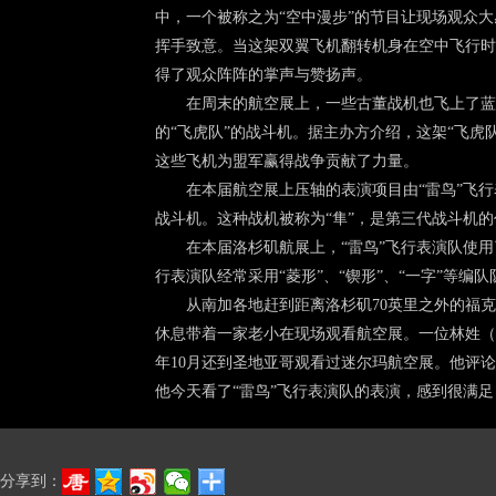
中，一个被称之为“空中漫步”的节目让现场观众
挥手致意。当这架双翼飞机翻转机身在空中飞行时
得了观众阵阵的掌声与赞扬声。
在周末的航空展上，一些古董战机也飞上了蓝天
的“飞虎队”的战斗机。据主办方介绍，这架“飞虎
这些飞机为盟军赢得战争贡献了力量。
在本届航空展上压轴的表演项目由“雷鸟”飞行表
战斗机。这种战机被称为“隼”，是第三代战斗机
在本届洛杉矶航展上，“雷鸟”飞行表演队使用了6
行表演队经常采用“菱形”、“锲形”、“一字”等
从南加各地赶到距离洛杉矶70英里之外的福克
休息带着一家老小在现场观看航空展。一位林姓（P
年10月还到圣地亚哥观看过迷尔玛航空展。他评
他今天看了“雷鸟”飞行表演队的表演，感到很满
分享到：